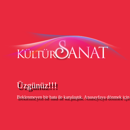
Üzgünüz!!!
Beklenmeyen bir hata ile karşılaştık. Anasayfaya dönmek içi