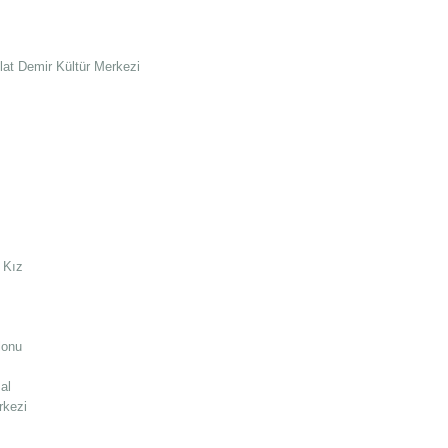
lat Demir Kültür Merkezi
 Kız
lonu
al
rkezi