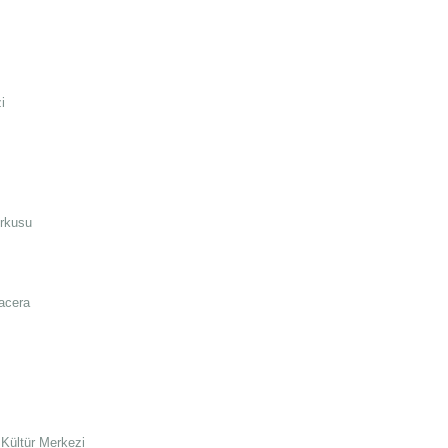
i
orkusu
acera
Kültür Merkezi