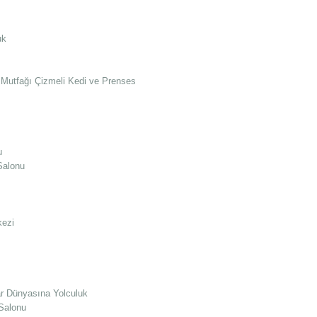
cuk
n Mutfağı Çizmeli Kedi ve Prenses
u
Salonu
kezi
ar Dünyasına Yolculuk
Salonu