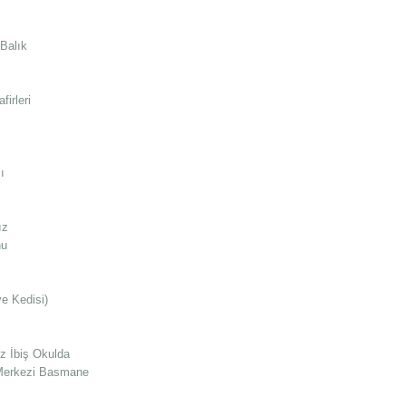
Balık
firleri
ı
ız
nu
e Kedisi)
z İbiş Okulda
 Merkezi Basmane