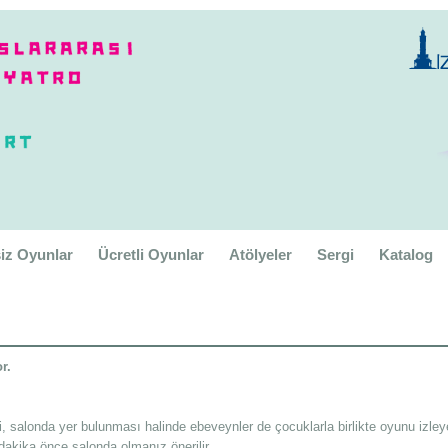
iz Oyunlar
Ücretli Oyunlar
Atölyeler
Sergi
Katalog
r.
li, salonda yer bulunması halinde ebeveynler de çocuklarla birlikte oyunu izleye
akika önce salonda olmanız önerilir.