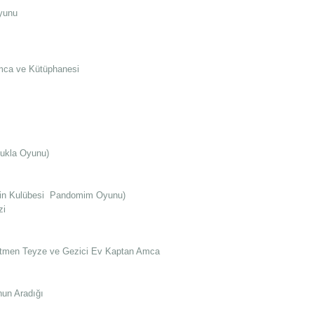
Oyunu
mca ve Kütüphanesi
Kukla Oyunu)
'nin Kulübesi Pandomim Oyunu)
zi
etmen Teyze ve Gezici Ev Kaptan Amca
nun Aradığı