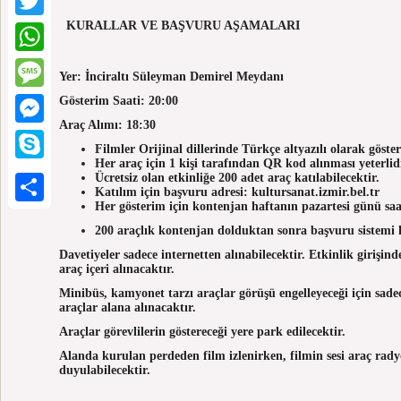
KURALLAR VE BAŞVURU AŞAMALARI
Twitter
WhatsApp
Yer: İnciraltı Süleyman Demirel Meydanı
Gösterim Saati: 20:00
Message
Araç Alımı: 18:30
Messenger
Filmler Orijinal dillerinde Türkçe altyazılı olarak gösteri
Her araç için 1 kişi tarafından QR kod alınması yeterlidi
Skype
Ücretsiz olan etkinliğe 200 adet araç katılabilecektir.
Katılım için başvuru adresi: kultursanat.izmir.bel.tr
Her gösterim için kontenjan haftanın pazartesi günü saat
Paylaş
200 araçlık kontenjan dolduktan sonra başvuru sistemi 
Davetiyeler sadece internetten alınabilecektir. Etkinlik girişi
araç içeri alınacaktır.
Minibüs, kamyonet tarzı araçlar görüşü engelleyeceği için sad
araçlar alana alınacaktır.
Araçlar görevlilerin göstereceği yere park edilecektir.
Alanda kurulan perdeden film izlenirken, filmin sesi araç rad
duyulabilecektir.