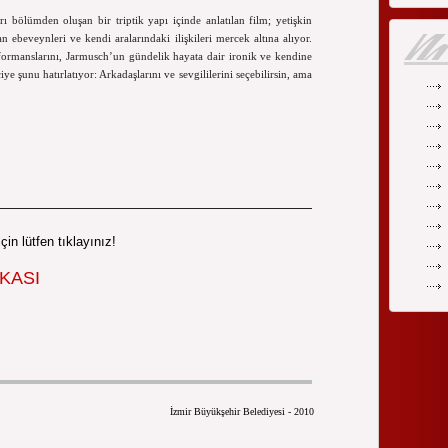
ı bölümden oluşan bir triptik yapı içinde anlatılan film; yetişkin
ebeveynleri ve kendi aralarındaki ilişkileri mercek altına alıyor.
ormanslarını, Jarmusch’un gündelik hayata dair ironik ve kendine
e şunu hatırlatıyor: Arkadaşlarını ve sevgililerini seçebilirsin, ama
çin lütfen tıklayınız!
KASI
İzmir Büyükşehir Belediyesi - 2010