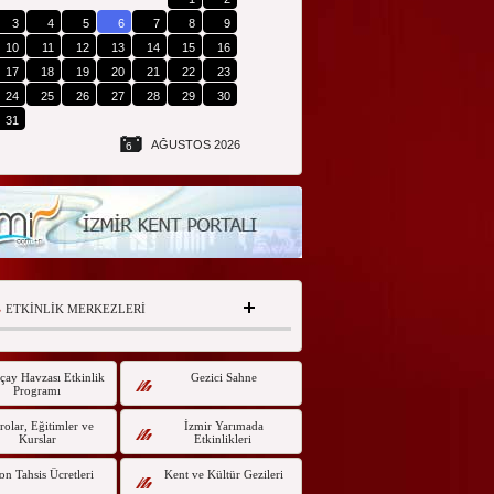
3
4
5
6
7
8
9
10
11
12
13
14
15
16
17
18
19
20
21
22
23
24
25
26
27
28
29
30
31
AĞUSTOS 2026
6
ETKİNLİK MERKEZLERİ
çay Havzası Etkinlik
Gezici Sahne
Programı
olar, Eğitimler ve
İzmir Yarımada
Kurslar
Etkinlikleri
on Tahsis Ücretleri
Kent ve Kültür Gezileri