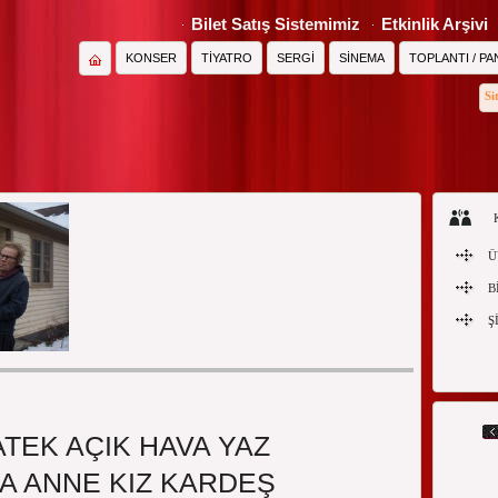
Bilet Satış Sistemimiz
Etkinlik Arşivi
KONSER
TİYATRO
SERGİ
SİNEMA
TOPLANTI / PA
Si
Ü
B
Ş
SİNEMA
TEK AÇIK HAVA YAZ
A ANNE KIZ KARDEŞ