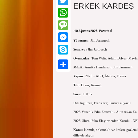
ERKEK KARDEŞ
Twitter
WhatsApp
-10 Ağustos 2026, Pazartesi
Message
Yönetmen:
Jim Jarmusch
Messenger
Senaryo:
Jim Jarmusch
Oyuncular:
Tom Waits, Adam Driver, Mayim
Skype
Müzik:
Annika Henderson, Jim Jarmusch
Paylaş
Yapım:
2025 ~ ABD, İrlanda, Fransa
Tür:
Dram, Komedi
Süre:
110 dk.
Dil:
İngilizce, Fransızca; Türkçe altyazılı
2025 Venedik Film Festivali - Altın Aslan En 
2025 Ulusal Film Eleştirmenleri Kurulu - N
Konu:
Komik, dokunaklı ve keskin gözlemlerl
dille ele alıyor.