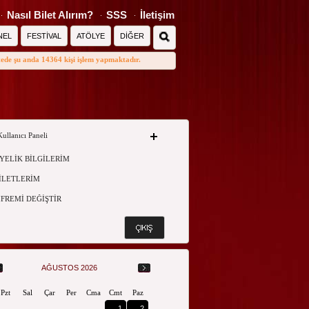
Nasıl Bilet Alırım?
SSS
İletişim
NEL
FESTİVAL
ATÖLYE
DİĞER
tede şu anda 14364 kişi işlem yapmaktadır.
Kullanıcı Paneli
YELİK BİLGİLERİM
İLETLERİM
İFREMİ DEĞİŞTİR
AĞUSTOS 2026
Pzt
Sal
Çar
Per
Cma
Cmt
Paz
1
2