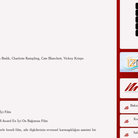
 Bialik,
Charlotte Rampling,
Cate Blanchett, Vickey Krieps
Bakır
İyi Film
Kor
BR Award En İyi On Bağımsız Film
e bezeli film, aile ilişkilerinin evrensel karmaşıklığını samimi bir
Sal