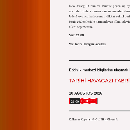
New Jersey, Dublin ve Paris’te geçen üç ayr
çocuklar, onlara zaman zaman mesafeli duran 
Güçlü oyuncu kadrosunun dikkat çekici perf
özgü gözlemleriyle harmanlayan film, izleyiciy
aileni seçemezsin.
Saat: 21.00
Yer: Tarihi Havagazı Fabrikası
Etkinlik merkezi bilgilerine ulaşmak i
TARİHİ HAVAGAZI FABRİ
10 AĞUSTOS 2026
21:00
Kullanım Koşulları & Gizlilik - Güvenlik