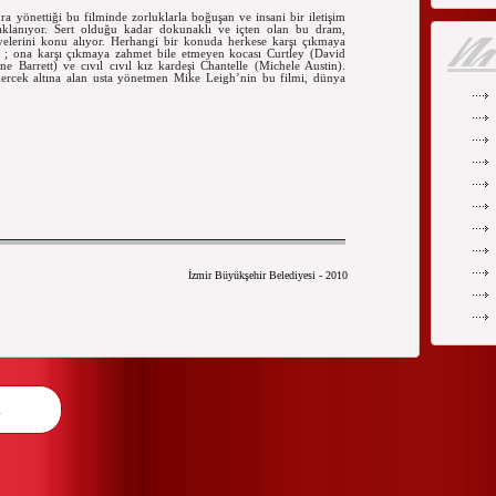
nra yönettiği bu filminde zorluklarla boğuşan ve insani bir iletişim
aklanıyor. Sert olduğu kadar dokunaklı ve içten olan bu dram,
üyelerini konu alıyor. Herhangi bir konuda herkese karşı çıkmaya
e) ; ona karşı çıkmaya zahmet bile etmeyen kocası Curtley (David
e Barrett) ve cıvıl cıvıl kız kardeşi Chantelle (Michele Austin).
 mercek altına alan usta yönetmen Mike Leigh’nin bu filmi, dünya
İzmir Büyükşehir Belediyesi - 2010
n