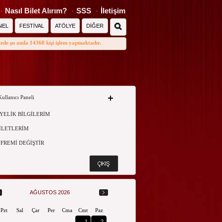
Nasıl Bilet Alırım?
SSS
İletişim
NEL
FESTİVAL
ATÖLYE
DİĞER
tede şu anda 14368 kişi işlem yapmaktadır.
Kullanıcı Paneli
YELİK BİLGİLERİM
İLETLERİM
İFREMİ DEĞİŞTİR
AĞUSTOS 2026
Pzt
Sal
Çar
Per
Cma
Cmt
Paz
1
2