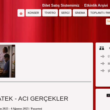
Bilet Satış Sistemimiz
Etkinlik Arşivi
KONSER
TİYATRO
SERGİ
SİNEMA
TOPLANTI / PA
Si
Ü
B
Ş
SİNEMA
TEK - ACI GERÇEKLER
 2025 - 4 Ağustos 2025 / Pazartesi