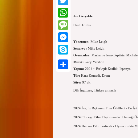
Twitter
Acı Gerçekler
WhatsApp
Hard Truths
Message
Yönetmen:
Mike Leigh
Messenger
Senaryo:
Mike Leigh
Oyuncular:
Marianne Jean-Baptiste, Michel
Skype
Müzik:
Gary Yershon
Yapım:
2024 ~ Birleşik Krallık, İspanya
Paylaş
Tür:
Kara Komedi, Dram
Süre:
97 dk.
Dil:
İngilizce; Türkçe altyazılı
2024 İngiliz Bağımsız Film Ödülleri - En İyi
2024 Chicago Film Eleştirmenleri Derneği Öd
2024 Denver Film Festivali - Oyunculukta M