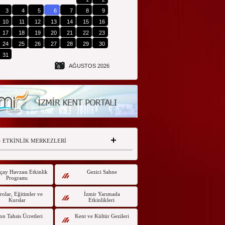
3
4
5
6
7
8
9
10
11
12
13
14
15
16
17
18
19
20
21
22
23
24
25
26
27
28
29
30
31
AĞUSTOS 2026
6
ETKİNLİK MERKEZLERİ
çay Havzası Etkinlik
Gezici Sahne
Programı
olar, Eğitimler ve
İzmir Yarımada
Kurslar
Etkinlikleri
on Tahsis Ücretleri
Kent ve Kültür Gezileri