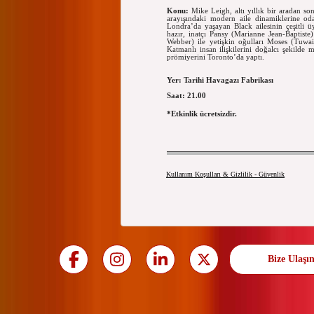
Konu:
Mike Leigh, altı yıllık bir aradan so
arayışındaki modern aile dinamiklerine od
Londra’da yaşayan Black ailesinin çeşitli 
hazır, inatçı Pansy (Marianne Jean-Baptist
Webber) ile yetişkin oğulları Moses (Tuwain
Katmanlı insan ilişkilerini doğalcı şekilde
prömiyerini Toronto’da yaptı.
Yer: Tarihi Havagazı Fabrikası
Saat: 21.00
*Etkinlik ücretsizdir.
Kullanım Koşulları & Gizlilik - Güvenlik
Bize Ulaşı