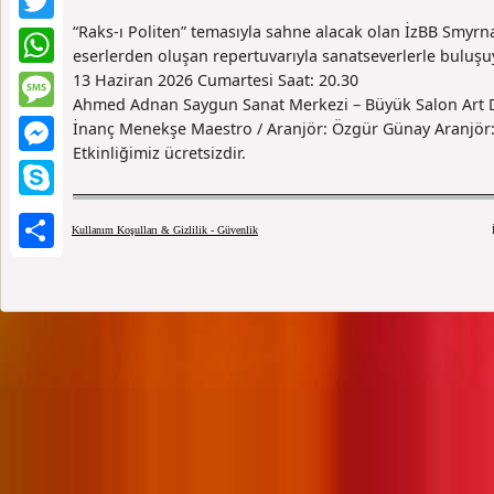
“Raks-ı Politen” temasıyla sahne alacak olan İzBB Smyrn
Twitter
eserlerden oluşan repertuvarıyla sanatseverlerle buluşu
13 Haziran 2026 Cumartesi Saat: 20.30
WhatsApp
Ahmed Adnan Saygun Sanat Merkezi – Büyük Salon Art Di
Message
İnanç Menekşe Maestro / Aranjör: Özgür Günay Aranjör
Etkinliğimiz ücretsizdir.
Messenger
Skype
Kullanım Koşulları & Gizlilik - Güvenlik
Paylaş