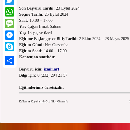
Son Başvuru Tarihi:
23 Eylül 2024
Twitter
Seçme Tarihi:
25 Eylül 2024
Saat:
10.00 – 17.00
WhatsApp
Yer:
Çağan Irmak Salonu
Yaş:
18 yaş ve üzeri
Message
Eğitime Başlangıç ve Bitiş Tarihi:
2 Ekim 2024 – 28 Mayıs 2025
Eğitim Günü:
Her Çarşamba
Messenger
Eğitim Saati:
14.00 – 17.00
Skype
Kontenjan sınırlıdır.
Başvuru için:
izmir.art
Paylaş
Bilgi için:
0 (232) 294 21 57
Eğitimlerimiz ücretsizdir.
Kullanım Koşulları & Gizlilik - Güvenlik