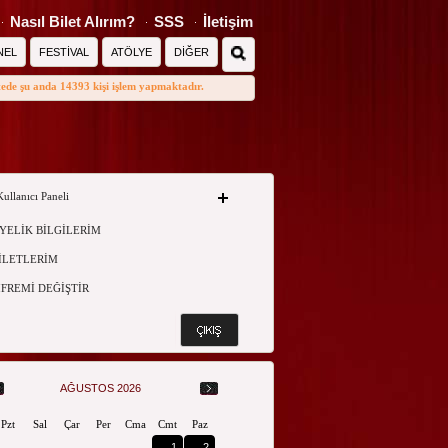
Nasıl Bilet Alırım?
SSS
İletişim
NEL
FESTİVAL
ATÖLYE
DİĞER
tede şu anda 14393 kişi işlem yapmaktadır.
Kullanıcı Paneli
YELİK BİLGİLERİM
İLETLERİM
İFREMİ DEĞİŞTİR
AĞUSTOS 2026
Pzt
Sal
Çar
Per
Cma
Cmt
Paz
1
2