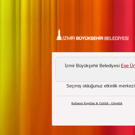
İzmir Büyükşehir Belediyesi
Ege Üni
Seçmiş olduğunuz etkinlik merkezi
Kullanım Koşulları & Gizlilik - Güvenlik