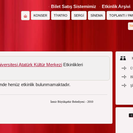
Bilet Satış Sistemimiz
Etkinlik Arşivi
KONSER
TİYATRO
SERGİ
SİNEMA
TOPLANTI / PA
Si
versitesi Atatürk Kültür Merkezi
Etkinlikleri
Ü
B
nde henüz etkinlik bulunmamaktadır.
Ş
İzmir Büyükşehir Belediyesi - 2010