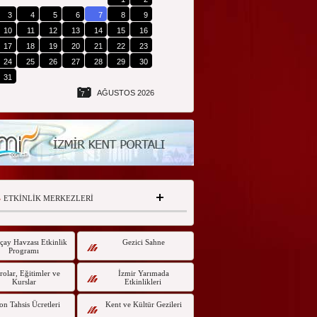
3
4
5
6
7
8
9
10
11
12
13
14
15
16
17
18
19
20
21
22
23
24
25
26
27
28
29
30
31
AĞUSTOS 2026
7
ETKİNLİK MERKEZLERİ
çay Havzası Etkinlik
Gezici Sahne
Programı
olar, Eğitimler ve
İzmir Yarımada
Kurslar
Etkinlikleri
on Tahsis Ücretleri
Kent ve Kültür Gezileri