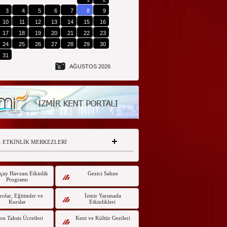
3
4
5
6
7
8
9
10
11
12
13
14
15
16
17
18
19
20
21
22
23
24
25
26
27
28
29
30
31
AĞUSTOS 2026
8
ETKİNLİK MERKEZLERİ
çay Havzası Etkinlik
Gezici Sahne
Programı
olar, Eğitimler ve
İzmir Yarımada
Kurslar
Etkinlikleri
on Tahsis Ücretleri
Kent ve Kültür Gezileri