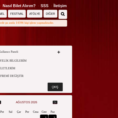
Nasıl Bilet Alırım?
SSS
İletişim
NEL
FESTİVAL
ATÖLYE
DİĞER
tede şu anda 14396 kişi işlem yapmaktadır.
Kullanıcı Paneli
YELİK BİLGİLERİM
İLETLERİM
İFREMİ DEĞİŞTİR
AĞUSTOS 2026
Pzt
Sal
Çar
Per
Cma
Cmt
Paz
1
2