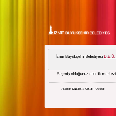
İzmir Büyükşehir Belediyesi
D.E.Ü. 
Seçmiş olduğunuz etkinlik merkezi
Kullanım Koşulları & Gizlilik - Güvenlik