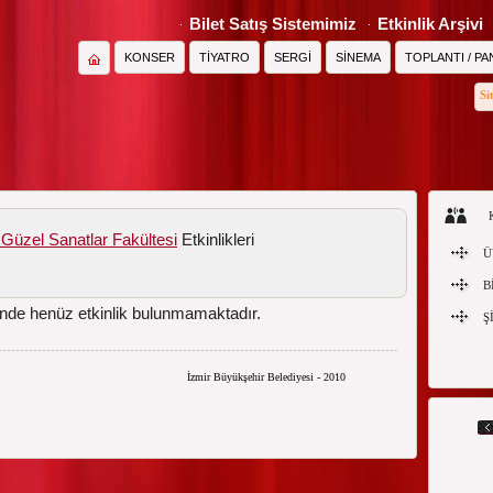
Bilet Satış Sistemimiz
Etkinlik Arşivi
KONSER
TİYATRO
SERGİ
SİNEMA
TOPLANTI / PA
Si
Güzel Sanatlar Fakültesi
Etkinlikleri
Ü
B
nde henüz etkinlik bulunmamaktadır.
Ş
İzmir Büyükşehir Belediyesi - 2010