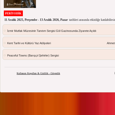
PERİYODİK
11 Aralık 2025, Perşembe - 13 Aralık 2026, Pazar
tarihleri arasında etkinliğe katılabilirsi
İzmir Mutfak Müzesinin Tanıtım Sergisi Göl Gazinosunda Ziyarete Açıldı
Kent Tarihi ve Kültürü Yaz Atölyeleri
Ahmet 
Peaceful Towns (Barışçıl Şehirler) Sergisi
Kullanım Koşulları & Gizlilik - Güvenlik