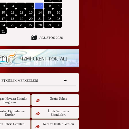
3
4
5
6
7
8
9
10
11
12
13
14
15
16
17
18
19
20
21
22
23
24
25
26
27
28
29
30
31
AĞUSTOS 2026
7
ETKİNLİK MERKEZLERİ
çay Havzası Etkinlik
Gezici Sahne
Programı
olar, Eğitimler ve
İzmir Yarımada
Kurslar
Etkinlikleri
on Tahsis Ücretleri
Kent ve Kültür Gezileri