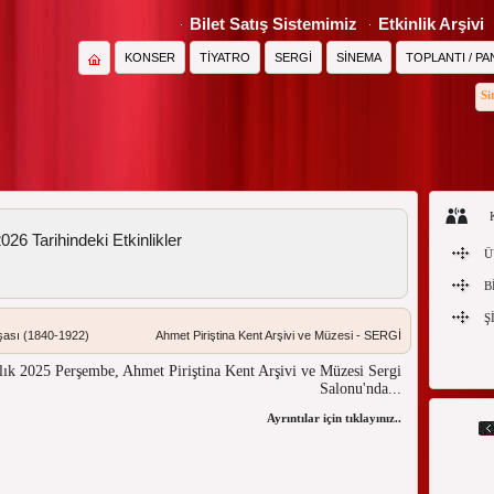
Bilet Satış Sistemimiz
Etkinlik Arşivi
KONSER
TİYATRO
SERGİ
SİNEMA
TOPLANTI / PA
Si
26 Tarihindeki Etkinlikler
Ü
B
Ş
nşası (1840-1922)
Ahmet Piriştina Kent Arşivi ve Müzesi - SERGİ
alık 2025 Perşembe, Ahmet Piriştina Kent Arşivi ve Müzesi Sergi
Salonu'nda...
Ayrıntılar için tıklayınız...