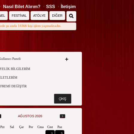
Nasıl Bilet Alırım?
SSS
İletişim
NEL
FESTİVAL
ATÖLYE
DİĞER
tede şu anda 14366 kişi işlem yapmaktadır.
Kullanıcı Paneli
YELİK BİLGİLERİM
İLETLERİM
İFREMİ DEĞİŞTİR
AĞUSTOS 2026
Pzt
Sal
Çar
Per
Cma
Cmt
Paz
1
2