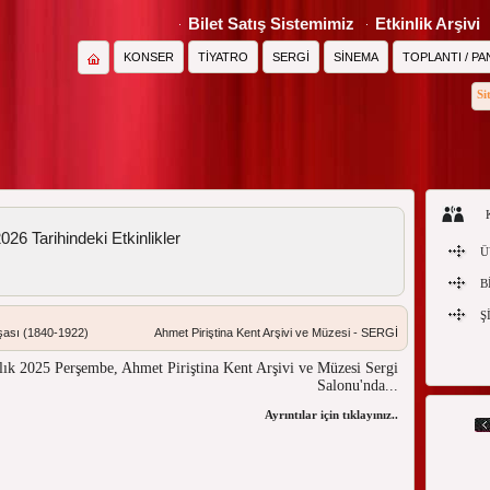
Bilet Satış Sistemimiz
Etkinlik Arşivi
KONSER
TİYATRO
SERGİ
SİNEMA
TOPLANTI / PA
Si
26 Tarihindeki Etkinlikler
Ü
B
Ş
nşası (1840-1922)
Ahmet Piriştina Kent Arşivi ve Müzesi - SERGİ
alık 2025 Perşembe, Ahmet Piriştina Kent Arşivi ve Müzesi Sergi
Salonu'nda...
Ayrıntılar için tıklayınız...