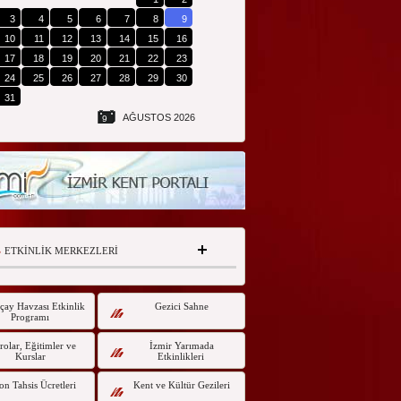
3
4
5
6
7
8
9
10
11
12
13
14
15
16
17
18
19
20
21
22
23
24
25
26
27
28
29
30
31
AĞUSTOS 2026
9
ETKİNLİK MERKEZLERİ
çay Havzası Etkinlik
Gezici Sahne
Programı
olar, Eğitimler ve
İzmir Yarımada
Kurslar
Etkinlikleri
on Tahsis Ücretleri
Kent ve Kültür Gezileri