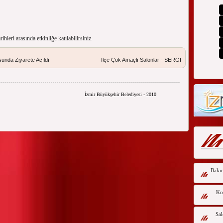
arihleri arasında etkinliğe katılabilirsiniz.
unda Ziyarete Açıldı
İlçe Çok Amaçlı Salonlar - SERGİ
İzmir Büyükşehir Belediyesi - 2010
Bakır
Kor
Sal