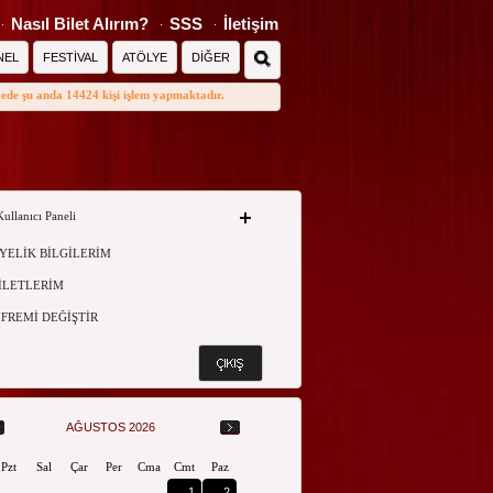
Nasıl Bilet Alırım?
SSS
İletişim
NEL
FESTİVAL
ATÖLYE
DİĞER
tede şu anda 14424 kişi işlem yapmaktadır.
Kullanıcı Paneli
YELİK BİLGİLERİM
İLETLERİM
İFREMİ DEĞİŞTİR
AĞUSTOS 2026
Pzt
Sal
Çar
Per
Cma
Cmt
Paz
1
2