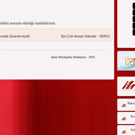
arihleri arasında etkinliğe katılabilirsiniz.
unda Ziyarete Açıldı
İlçe Çok Amaçlı Salonlar - SERGİ
İzmir Büyükşehir Belediyesi - 2010
Bakır
Kor
Sal