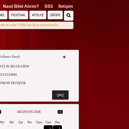
Nasıl Bilet Alırım?
SSS
İletişim
NEL
FESTİVAL
ATÖLYE
DİĞER
tede şu anda 14366 kişi işlem yapmaktadır.
Kullanıcı Paneli
YELİK BİLGİLERİM
İLETLERİM
İFREMİ DEĞİŞTİR
AĞUSTOS 2026
Pzt
Sal
Çar
Per
Cma
Cmt
Paz
1
2