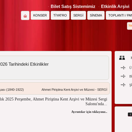
Bilet Satış Sistemimiz
Etkinlik Arşivi
KONSER
TİYATRO
SERGİ
SİNEMA
TOPLANTI / PA
Si
26 Tarihindeki Etkinlikler
Ü
B
Ş
nşası (1840-1922)
Ahmet Piriştina Kent Arşivi ve Müzesi - SERGİ
alık 2025 Perşembe, Ahmet Piriştina Kent Arşivi ve Müzesi Sergi
Salonu'nda...
Ayrıntılar için tıklayınız...