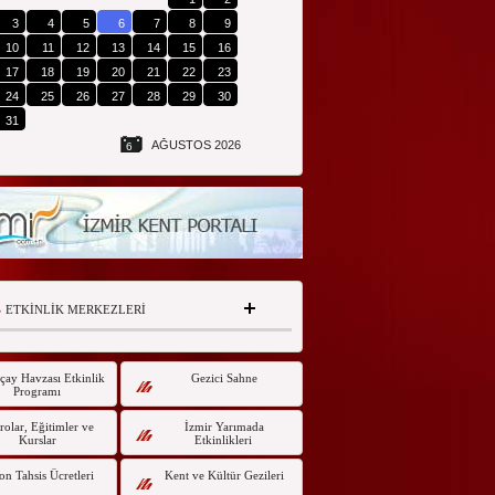
3
4
5
6
7
8
9
10
11
12
13
14
15
16
17
18
19
20
21
22
23
24
25
26
27
28
29
30
31
AĞUSTOS 2026
6
ETKİNLİK MERKEZLERİ
çay Havzası Etkinlik
Gezici Sahne
Programı
olar, Eğitimler ve
İzmir Yarımada
Kurslar
Etkinlikleri
on Tahsis Ücretleri
Kent ve Kültür Gezileri