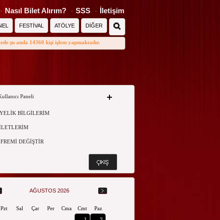
Nasıl Bilet Alırım?
SSS
İletişim
NEL
FESTİVAL
ATÖLYE
DİĞER
tede şu anda 14360 kişi işlem yapmaktadır.
Kullanıcı Paneli
YELİK BİLGİLERİM
İLETLERİM
İFREMİ DEĞİŞTİR
AĞUSTOS 2026
Pzt
Sal
Çar
Per
Cma
Cmt
Paz
1
2