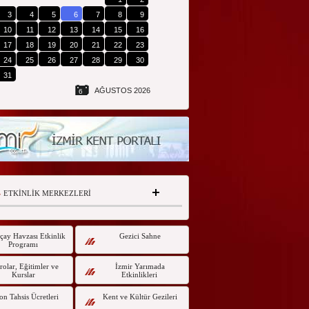
3
4
5
6
7
8
9
10
11
12
13
14
15
16
17
18
19
20
21
22
23
24
25
26
27
28
29
30
31
AĞUSTOS 2026
6
ETKİNLİK MERKEZLERİ
çay Havzası Etkinlik
Gezici Sahne
Programı
olar, Eğitimler ve
İzmir Yarımada
Kurslar
Etkinlikleri
on Tahsis Ücretleri
Kent ve Kültür Gezileri