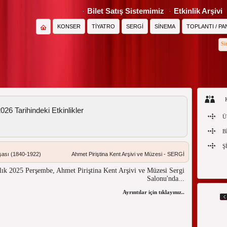
Bilet Satış Sistemimiz
Etkinlik Arşivi
KONSER
TİYATRO
SERGİ
SİNEMA
TOPLANTI / PA
Si
26 Tarihindeki Etkinlikler
Ü
B
Ş
nşası (1840-1922)
Ahmet Piriştina Kent Arşivi ve Müzesi - SERGİ
alık 2025 Perşembe, Ahmet Piriştina Kent Arşivi ve Müzesi Sergi
Salonu'nda...
Ayrıntılar için tıklayınız...