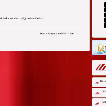
arihleri arasında etkinliğe katılabilirsiniz.
İzmir Büyükşehir Belediyesi - 2010
Bakır
Kor
Sal