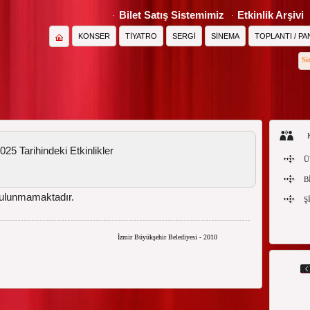
Bilet Satış Sistemimiz
Etkinlik Arşivi
KONSER
TİYATRO
SERGİ
SİNEMA
TOPLANTI / PA
Si
25 Tarihindeki Etkinlikler
Ü
B
bulunmamaktadır.
Ş
İzmir Büyükşehir Belediyesi - 2010