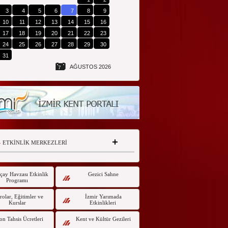
3
4
5
6
7
8
9
10
11
12
13
14
15
16
17
18
19
20
21
22
23
24
25
26
27
28
29
30
31
AĞUSTOS 2026
7
ETKİNLİK MERKEZLERİ
çay Havzası Etkinlik
Gezici Sahne
Programı
olar, Eğitimler ve
İzmir Yarımada
Kurslar
Etkinlikleri
on Tahsis Ücretleri
Kent ve Kültür Gezileri