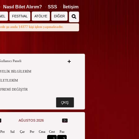
Nasıl Bilet Alırım?
SSS
İletişim
NEL
FESTİVAL
ATÖLYE
DİĞER
tede şu anda 14377 kişi işlem yapmaktadır.
Kullanıcı Paneli
YELİK BİLGİLERİM
İLETLERİM
İFREMİ DEĞİŞTİR
AĞUSTOS 2026
Pzt
Sal
Çar
Per
Cma
Cmt
Paz
1
2