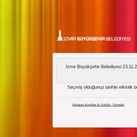
İzmir Büyükşehir Belediyesi 23.11.20
Seçmiş olduğunuz tarihte etkinlik 
Kullanım Koşulları & Gizlilik - Güvenlik