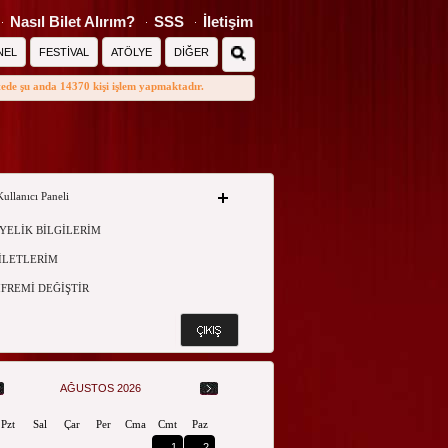
Nasıl Bilet Alırım?
SSS
İletişim
NEL
FESTİVAL
ATÖLYE
DİĞER
tede şu anda 14370 kişi işlem yapmaktadır.
Kullanıcı Paneli
YELİK BİLGİLERİM
İLETLERİM
İFREMİ DEĞİŞTİR
AĞUSTOS 2026
Pzt
Sal
Çar
Per
Cma
Cmt
Paz
1
2