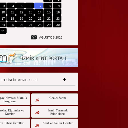
3
4
5
6
7
8
9
10
11
12
13
14
15
16
17
18
19
20
21
22
23
24
25
26
27
28
29
30
31
AĞUSTOS 2026
7
ETKİNLİK MERKEZLERİ
çay Havzası Etkinlik
Gezici Sahne
Programı
olar, Eğitimler ve
İzmir Yarımada
Kurslar
Etkinlikleri
on Tahsis Ücretleri
Kent ve Kültür Gezileri