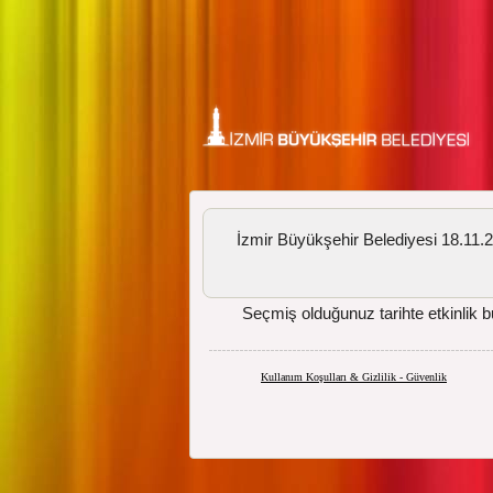
İzmir Büyükşehir Belediyesi 18.11.20
Seçmiş olduğunuz tarihte etkinlik 
Kullanım Koşulları & Gizlilik - Güvenlik