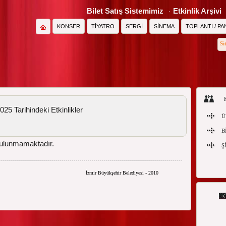
Bilet Satış Sistemimiz
Etkinlik Arşivi
KONSER
TİYATRO
SERGİ
SİNEMA
TOPLANTI / PA
Si
25 Tarihindeki Etkinlikler
Ü
B
bulunmamaktadır.
Ş
İzmir Büyükşehir Belediyesi - 2010