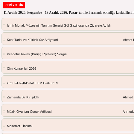
PERİYODİK
11 Aralık 2025, Perşembe - 13 Aralık 2026, Pazar
tarihleri arasında etkinliğe katılabilirsin
İzmir Mutfak Müzesinin Tanıtım Sergisi Göl Gazinosunda Ziyarete Açıldı
Kent Tarihi ve Kültürü Yaz Atölyeleri
Ahmet P
Peaceful Towns (Barışçıl Şehirler) Sergisi
Çim Konserleri 2026
GEZİCİ AÇIKHAVA FİLM GÜNLERİ
Zamanda Bir Kırışıklık
Ahmed 
Müzik Oyunları Çocuk Atölyesi
Ahmed 
Meserret - İhtimal